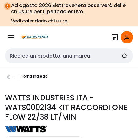
Vai alla
Vai
Ad agosto 2026 Elettroveneta osserverà delle
navigazione
alla
chiusure per il periodo estivo.
pagina
Vedi calendario chiusure
Cerca input
Torna indietro
WATTS INDUSTRIES ITA -
WATS0002134 KIT RACCORDI ONE
FLOW 22/38 LT/MIN