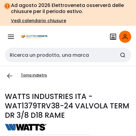
Vai alla
Vai
Ad agosto 2026 Elettroveneta osserverà delle
navigazione
alla
chiusure per il periodo estivo.
pagina
Vedi calendario chiusure
Cerca input
Torna indietro
WATTS INDUSTRIES ITA -
WAT1379TRV38-24 VALVOLA TERM
DR 3/8 D18 RAME