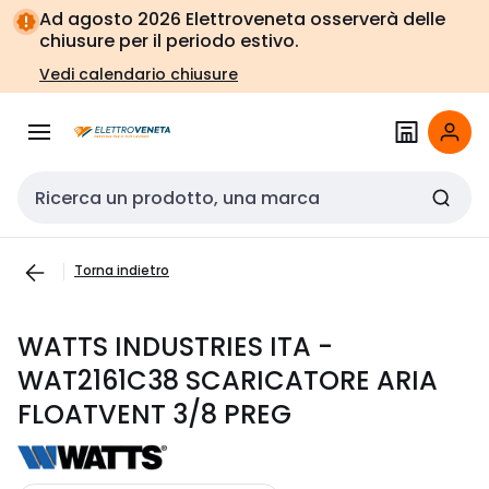
Vai alla
Vai
Ad agosto 2026 Elettroveneta osserverà delle
navigazione
alla
chiusure per il periodo estivo.
pagina
Vedi calendario chiusure
Cerca input
Torna indietro
WATTS INDUSTRIES ITA -
WAT2161C38 SCARICATORE ARIA
FLOATVENT 3/8 PREG