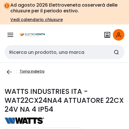
Vai alla
Vai
Ad agosto 2026 Elettroveneta osserverà delle
navigazione
alla
chiusure per il periodo estivo.
pagina
Vedi calendario chiusure
Cerca input
Torna indietro
WATTS INDUSTRIES ITA -
WAT22CX24NA4 ATTUATORE 22CX
24V NA 4 IP54