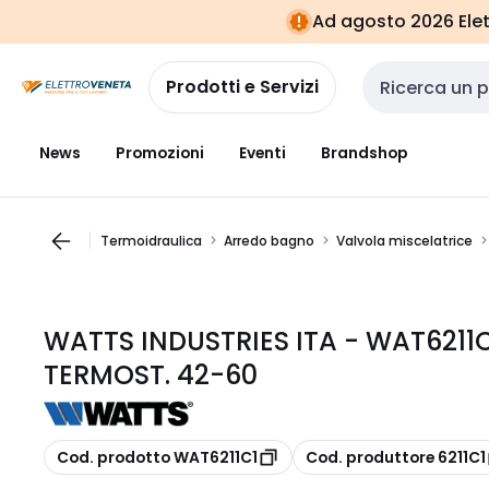
Vai alla
Vai
Ad agosto 2026 Elett
navigazione
alla
pagina
Prodotti e Servizi
Cerca input
News
Promozioni
Eventi
Brandshop
Termoidraulica
Arredo bagno
Valvola miscelatrice
WATTS INDUSTRIES ITA - WAT6211
TERMOST. 42-60
copia
copia
Cod. prodotto WAT6211C1
Cod. produttore 6211C1