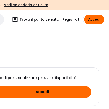
.
Vedi calendario chiusure
Trova il punto vendita
Registrati
Accedi
edi per visualizzare prezzi e disponibilità
Accedi