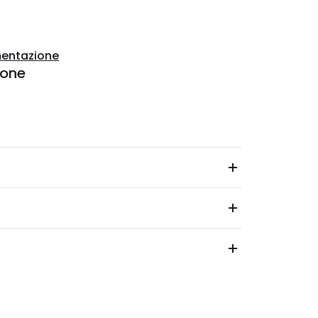
entazione
ione