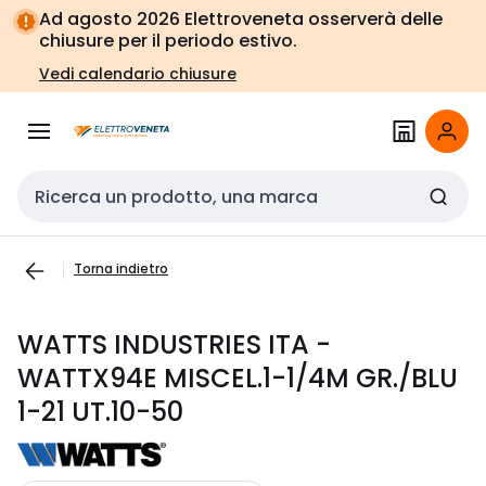
Vai alla
Vai
Ad agosto 2026 Elettroveneta osserverà delle
navigazione
alla
chiusure per il periodo estivo.
pagina
Vedi calendario chiusure
Cerca input
Torna indietro
WATTS INDUSTRIES ITA -
WATTX94E MISCEL.1-1/4M GR./BLU
1-21 UT.10-50