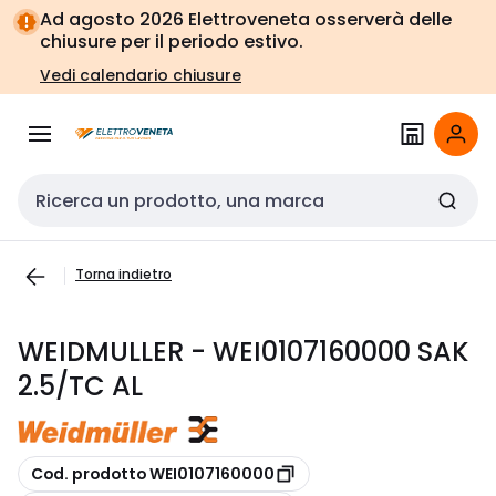
Vai alla
Vai
Ad agosto 2026 Elettroveneta osserverà delle
navigazione
alla
chiusure per il periodo estivo.
pagina
Vedi calendario chiusure
Cerca input
Torna indietro
WEIDMULLER - WEI0107160000 SAK
2.5/TC AL
copia
Cod. prodotto WEI0107160000