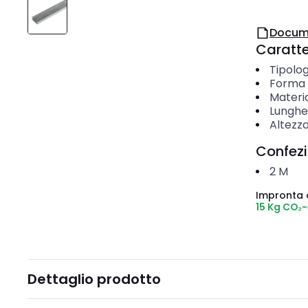
Docum
Caratter
Tipolog
Forma 
Materi
Lunghe
Altezz
Confez
2
M
Impronta 
15 Kg CO₂
Dettaglio prodotto