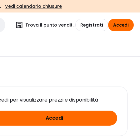
.
Vedi calendario chiusure
Trova il punto vendita
Registrati
Accedi
edi per visualizzare prezzi e disponibilità
Accedi