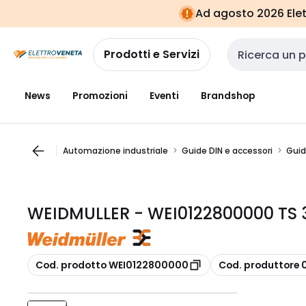
Vai alla
Vai
Ad agosto 2026 Elett
navigazione
alla
pagina
Prodotti e Servizi
Cerca input
News
Promozioni
Eventi
Brandshop
Automazione industriale
Guide DIN e accessori
Guid
WEIDMULLER - WEI0122800000 TS 
copia
copia
Cod. prodotto WEI0122800000
Cod. produttore