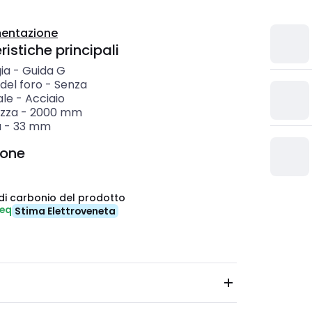
entazione
istiche principali
ia
-
Guida G
del foro
-
Senza
ale
-
Acciaio
zza
-
2000
mm
a
-
33
mm
ione
di carbonio del prodotto
-eq
Stima Elettroveneta