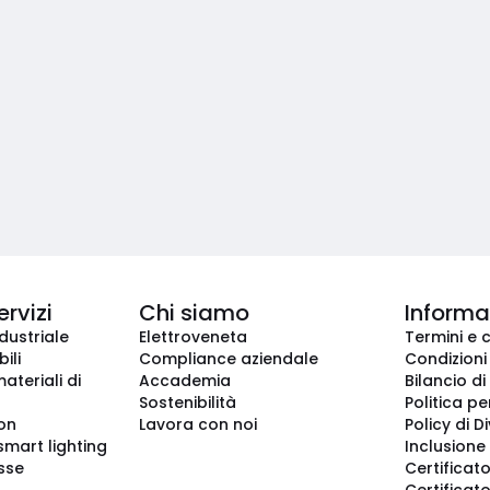
ervizi
Chi siamo
Informaz
dustriale
Elettroveneta
Termini e 
ili
Compliance aziendale
Condizioni
ateriali di
Accademia
Bilancio di
Sostenibilità
Politica pe
ion
Lavora con noi
Policy di D
smart lighting
Inclusione 
sse
Certificato