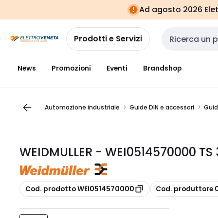
Vai alla
Vai
Ad agosto 2026 Elett
navigazione
alla
pagina
Prodotti e Servizi
Cerca input
News
Promozioni
Eventi
Brandshop
Automazione industriale
Guide DIN e accessori
Guid
WEIDMULLER - WEI0514570000 TS 
copia
copia
Cod. prodotto WEI0514570000
Cod. produttore