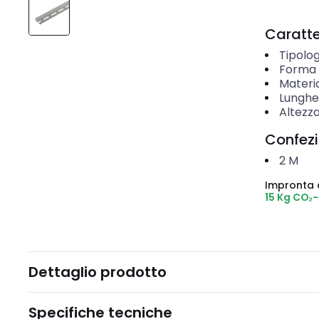
Caratter
Tipolog
Forma 
Materi
Lunghe
Altezz
Confez
2
M
Impronta 
15 Kg CO₂
Dettaglio prodotto
Specifiche tecniche