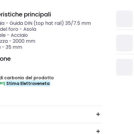
istiche principali
ia
-
Guida DIN (top hat rail) 35/7.5 mm
del foro
-
Asola
ale
-
Acciaio
zza
-
2000
mm
a
-
35
mm
ione
di carbonio del prodotto
-eq
Stima Elettroveneta