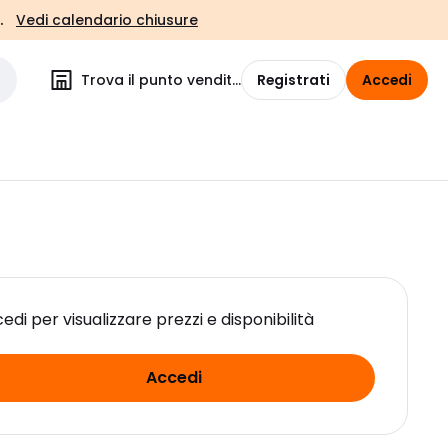
.
Vedi calendario chiusure
Trova il punto vendita
Registrati
Accedi
edi per visualizzare prezzi e disponibilità
Accedi