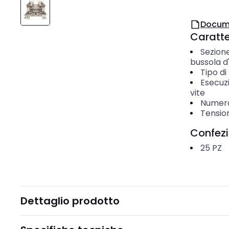
Docum
Caratter
Sezione
bussola d
Tipo d
Esecuz
vite
Numero 
Tensio
Confez
25
PZ
Dettaglio prodotto