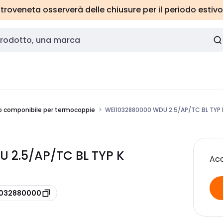
roveneta osserverà delle chiusure per il periodo estivo
o componibile per termocoppie
WEI1032880000 WDU 2.5/AP/TC BL TYP 
 2.5/AP/TC BL TYP K
Acc
 1032880000