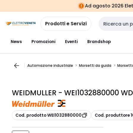
Vai alla
Vai
Ad agosto 2026 Elett
navigazione
alla
pagina
Prodotti e Servizi
Cerca input
News
Promozioni
Eventi
Brandshop
Automazione industriale
Morsetti da guida
Morsett
WEIDMULLER - WEI1032880000 WDU
copia
copia
Cod. prodotto WEI1032880000
Cod. produttore