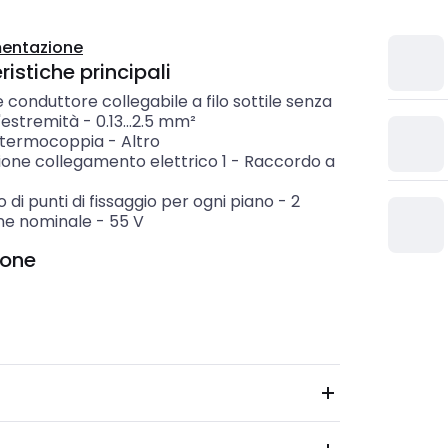
entazione
istiche principali
 conduttore collegabile a filo sottile senza
'estremità
-
0.13...2.5
mm²
i termocoppia
-
Altro
ione collegamento elettrico 1
-
Raccordo a
di punti di fissaggio per ogni piano
-
2
ne nominale
-
55
V
ione