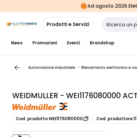
Vai alla
Vai
Ad agosto 2026 Elett
navigazione
alla
pagina
Prodotti e Servizi
Cerca input
News
Promozioni
Eventi
Brandshop
Automazione industriale
Rilevamento elettronico e c
WEIDMULLER - WEI1176080000 AC
copia
copia
Cod. prodotto WEI1176080000
Cod. produttore 