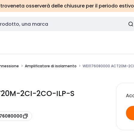
roveneta osserverà delle chiusure per il periodo estivo
onnessione
Amplificatore di isolamento
WEI1176080000 ACT20M-2CI
T20M-2CI-2CO-ILP-S
Acc
1176080000