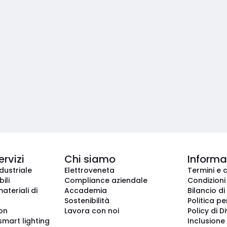
ervizi
Chi siamo
Informaz
dustriale
Elettroveneta
Termini e 
ili
Compliance aziendale
Condizioni
ateriali di
Accademia
Bilancio di
Sostenibilità
Politica pe
ion
Lavora con noi
Policy di D
smart lighting
Inclusione 