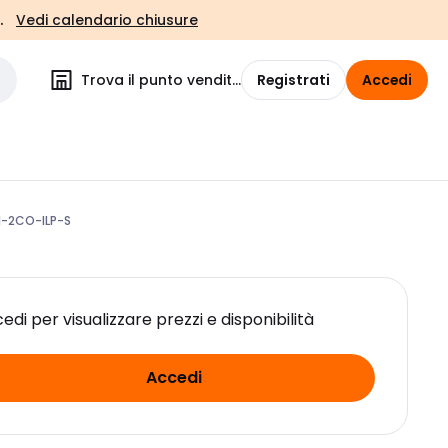
.
Vedi calendario chiusure
Trova il punto vendita
Registrati
Accedi
-2CO-ILP-S
edi per visualizzare prezzi e disponibilità
Accedi