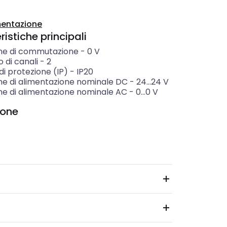
entazione
istiche principali
ne di commutazione
-
0
V
 di canali
-
2
i protezione (IP)
-
IP20
ne di alimentazione nominale DC
-
24...24
V
ne di alimentazione nominale AC
-
0...0
V
ione