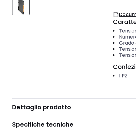
Docum
Caratter
Tensio
Numero
Grado d
Tensio
Tensio
Confez
1
PZ
Dettaglio prodotto
Specifiche tecniche