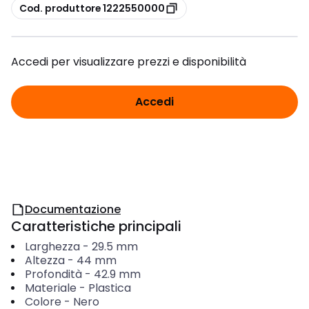
copia
Cod. produttore 1222550000
Accedi per visualizzare prezzi e disponibilità
Accedi
Documentazione
Caratteristiche principali
Larghezza
-
29.5
mm
Altezza
-
44
mm
Profondità
-
42.9
mm
Materiale
-
Plastica
Colore
-
Nero