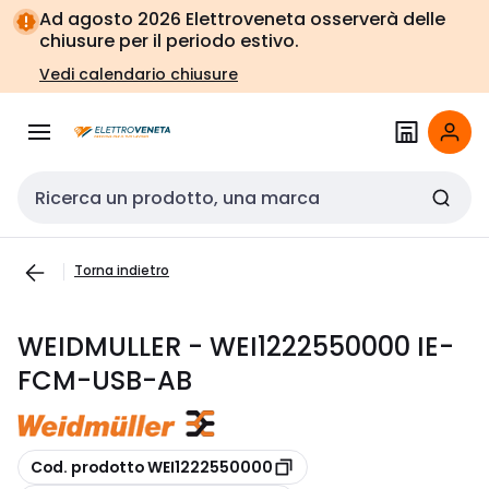
Vai alla
Vai
Ad agosto 2026 Elettroveneta osserverà delle
navigazione
alla
chiusure per il periodo estivo.
pagina
Vedi calendario chiusure
Cerca input
Torna indietro
WEIDMULLER - WEI1222550000 IE-
FCM-USB-AB
copia
Cod. prodotto WEI1222550000