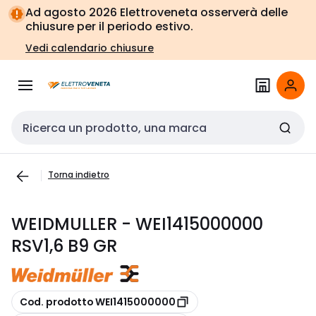
Vai alla
Vai
Ad agosto 2026 Elettroveneta osserverà delle
navigazione
alla
chiusure per il periodo estivo.
pagina
Vedi calendario chiusure
Cerca input
Torna indietro
WEIDMULLER - WEI1415000000
RSV1,6 B9 GR
copia
Cod. prodotto WEI1415000000