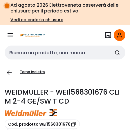
Vai alla
Vai
Ad agosto 2026 Elettroveneta osserverà delle
navigazione
alla
chiusure per il periodo estivo.
pagina
Vedi calendario chiusure
Cerca input
Torna indietro
WEIDMULLER - WEI1568301676 CLI
M 2-4 GE/SW T CD
copia
Cod. prodotto WEI1568301676