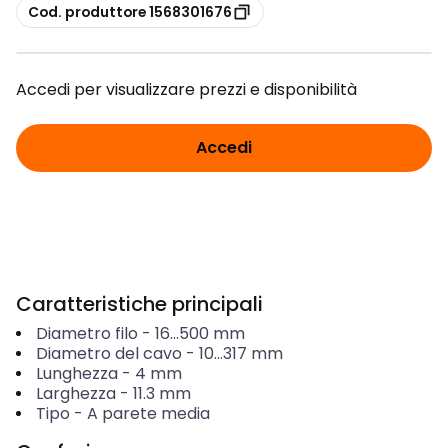
copia
Cod. produttore 1568301676
Accedi per visualizzare prezzi e disponibilità
Accedi
Caratteristiche principali
Diametro filo
-
16...500
mm
Diametro del cavo
-
10...317
mm
Lunghezza
-
4
mm
Larghezza
-
11.3
mm
Tipo
-
A parete media