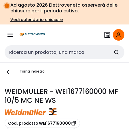
Vai alla
Vai
Ad agosto 2026 Elettroveneta osserverà delle
navigazione
alla
chiusure per il periodo estivo.
pagina
Vedi calendario chiusure
Cerca input
Torna indietro
WEIDMULLER - WEI1677160000 MF
10/5 MC NE WS
copia
Cod. prodotto WEI1677160000