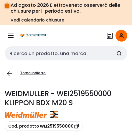
Vai alla
Vai
Ad agosto 2026 Elettroveneta osserverà delle
navigazione
alla
chiusure per il periodo estivo.
pagina
Vedi calendario chiusure
Cerca input
Torna indietro
WEIDMULLER - WEI2519550000
KLIPPON BDX M20 S
copia
Cod. prodotto WEI2519550000