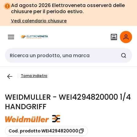
Vai alla
Vai
Ad agosto 2026 Elettroveneta osserverà delle
navigazione
alla
chiusure per il periodo estivo.
pagina
Vedi calendario chiusure
Cerca input
Torna indietro
WEIDMULLER - WEI4294820000 1/4
HANDGRIFF
copia
Cod. prodotto WEI4294820000