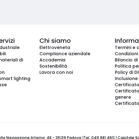
ervizi
Chi siamo
Informaz
dustriale
Elettroveneta
Termini e 
ili
Compliance aziendale
Condizioni
ateriali di
Accademia
Bilancio di
Sostenibilità
Politica pe
ion
Lavora con noi
Policy di D
smart lighting
Inclusione 
sse
Certificato
Certificato
genere
Certificat
 Navigazione Interna, 48 - 35129 Padova |Tel. 049 981 4611 | Capitale Soci