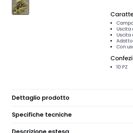
Caratter
Campo 
Uscita 
Uscita 
Adatto 
Con us
Confez
10
PZ
Dettaglio prodotto
Specifiche tecniche
Descrizione estesa