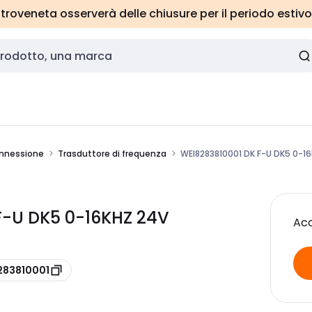
roveneta osserverà delle chiusure per il periodo estivo
onnessione
Trasduttore di frequenza
WEI8283810001 DK F-U DK5 0-1
F-U DK5 0-16KHZ 24V
Acc
283810001