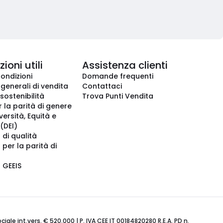
ioni utili
Assistenza clienti
condizioni
Domande frequenti
 generali di vendita
Contattaci
 sostenibilità
Trova Punti Vendita
r la parità di genere
iversità, Equità e
(DEI)
 di qualità
 per la parità di
o GEEIS
ale int.vers. € 520.000 | P. IVA CEE IT 00184820280 R.E.A. PD n.