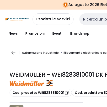
Vai alla
Vai
Ad agosto 2026 Elett
navigazione
alla
pagina
Prodotti e Servizi
Cerca input
News
Promozioni
Eventi
Brandshop
Automazione industriale
Rilevamento elettronico e c
WEIDMULLER - WEI8283810001 DK 
copia
copia
Cod. prodotto WEI8283810001
Cod. produttore 8