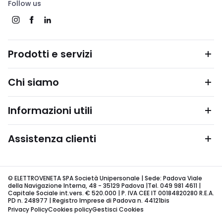
Follow us
Prodotti e servizi
Chi siamo
Informazioni utili
Assistenza clienti
© ELETTROVENETA SPA Società Unipersonale | Sede: Padova Viale
della Navigazione Interna, 48 - 35129 Padova |Tel. 049 981 4611 |
Capitale Sociale int.vers. € 520.000 | P. IVA CEE IT 00184820280 R.E.A.
PD n. 248977 | Registro Imprese di Padova n. 44121bis
Privacy Policy
Cookies policy
Gestisci Cookies