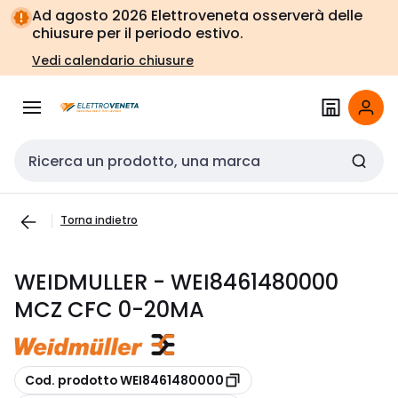
Vai alla
Vai
Ad agosto 2026 Elettroveneta osserverà delle
navigazione
alla
chiusure per il periodo estivo.
pagina
Vedi calendario chiusure
Cerca input
Torna indietro
WEIDMULLER - WEI8461480000
MCZ CFC 0-20MA
copia
Cod. prodotto WEI8461480000