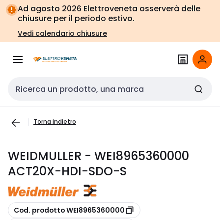
Vai alla
Vai
Ad agosto 2026 Elettroveneta osserverà delle
navigazione
alla
chiusure per il periodo estivo.
pagina
Vedi calendario chiusure
Cerca input
Torna indietro
WEIDMULLER - WEI8965360000
ACT20X-HDI-SDO-S
copia
Cod. prodotto WEI8965360000