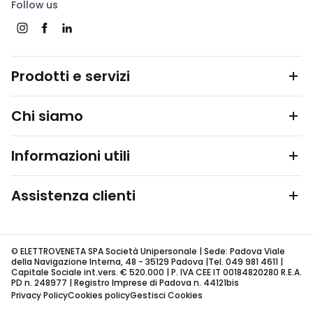
Follow us
Prodotti e servizi
Chi siamo
Informazioni utili
Assistenza clienti
© ELETTROVENETA SPA Società Unipersonale | Sede: Padova Viale
della Navigazione Interna, 48 - 35129 Padova |Tel. 049 981 4611 |
Capitale Sociale int.vers. € 520.000 | P. IVA CEE IT 00184820280 R.E.A.
PD n. 248977 | Registro Imprese di Padova n. 44121bis
Privacy Policy
Cookies policy
Gestisci Cookies