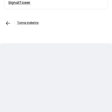
SignalTower
Torna indietro