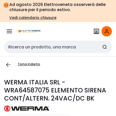
Vai alla
Vai
Ad agosto 2026 Elettroveneta osserverà delle
navigazione
alla
chiusure per il periodo estivo.
pagina
Vedi calendario chiusure
Cerca input
Torna indietro
WERMA ITALIA SRL -
WRA64587075 ELEMENTO SIRENA
CONT/ALTERN. 24VAC/DC BK