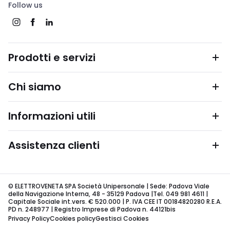
Follow us
Prodotti e servizi
Chi siamo
Informazioni utili
Assistenza clienti
© ELETTROVENETA SPA Società Unipersonale | Sede: Padova Viale
della Navigazione Interna, 48 - 35129 Padova |Tel. 049 981 4611 |
Capitale Sociale int.vers. € 520.000 | P. IVA CEE IT 00184820280 R.E.A.
PD n. 248977 | Registro Imprese di Padova n. 44121bis
Privacy Policy
Cookies policy
Gestisci Cookies