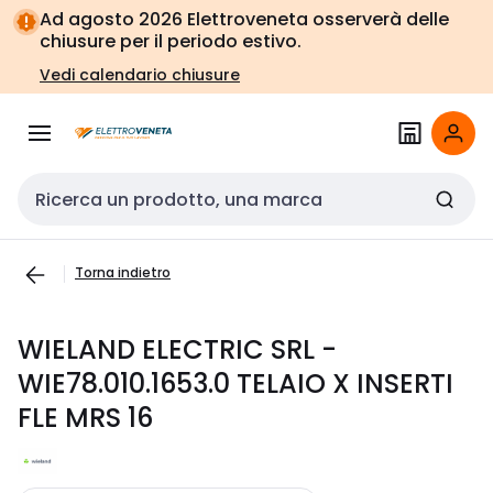
Vai alla
Vai
Ad agosto 2026 Elettroveneta osserverà delle
navigazione
alla
chiusure per il periodo estivo.
pagina
Vedi calendario chiusure
Cerca input
Torna indietro
WIELAND ELECTRIC SRL -
WIE78.010.1653.0 TELAIO X INSERTI
FLE MRS 16