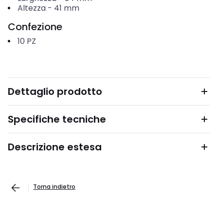
Altezza
-
41
mm
Confezione
10
PZ
Dettaglio prodotto
Specifiche tecniche
Descrizione estesa
Torna indietro