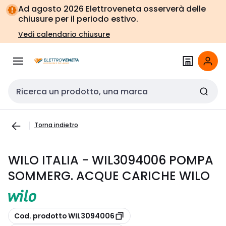
Vai alla
Vai
Ad agosto 2026 Elettroveneta osserverà delle
navigazione
alla
chiusure per il periodo estivo.
pagina
Vedi calendario chiusure
Cerca input
Torna indietro
WILO ITALIA - WIL3094006 POMPA
SOMMERG. ACQUE CARICHE WILO
copia
Cod. prodotto WIL3094006