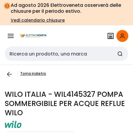
Vai alla
Vai
Ad agosto 2026 Elettroveneta osserverà delle
navigazione
alla
chiusure per il periodo estivo.
pagina
Vedi calendario chiusure
Cerca input
Torna indietro
WILO ITALIA - WIL4145327 POMPA
SOMMERGIBILE PER ACQUE REFLUE
WILO