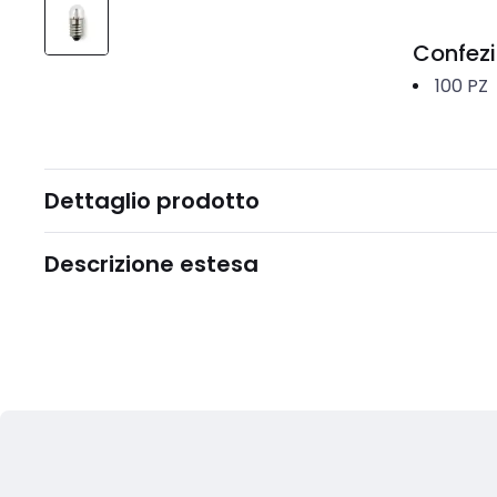
Confez
100
PZ
Dettaglio prodotto
Descrizione estesa