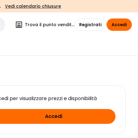
.
Vedi calendario chiusure
Trova il punto vendita
Registrati
Accedi
edi per visualizzare prezzi e disponibilità
Accedi