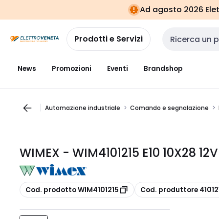
Vai alla
Vai
Ad agosto 2026 Elett
navigazione
alla
pagina
Prodotti e Servizi
Cerca input
News
Promozioni
Eventi
Brandshop
Automazione industriale
Comando e segnalazione
WIMEX - WIM4101215 E10 10X28 12
copia
copia
Cod. prodotto WIM4101215
Cod. produttore 41012