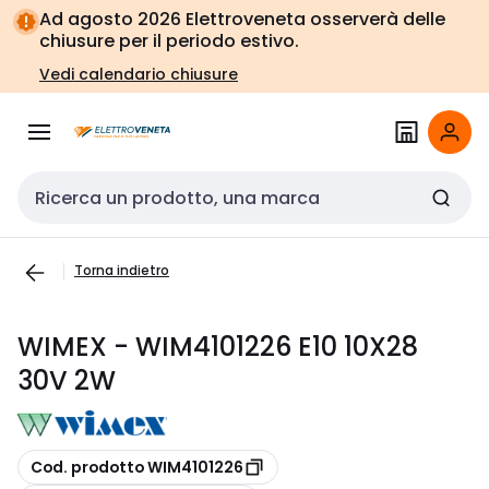
Vai alla
Vai
Ad agosto 2026 Elettroveneta osserverà delle
navigazione
alla
chiusure per il periodo estivo.
pagina
Vedi calendario chiusure
Cerca input
Torna indietro
WIMEX - WIM4101226 E10 10X28
30V 2W
copia
Cod. prodotto WIM4101226