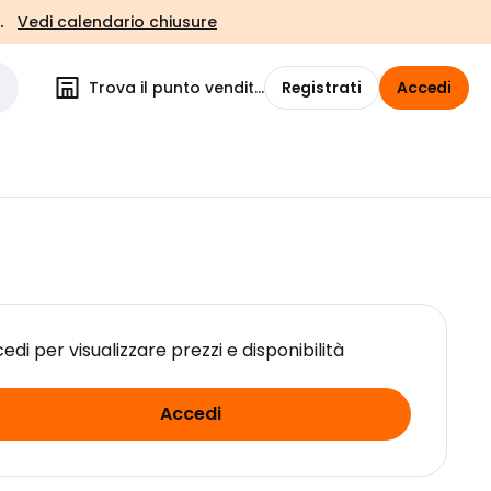
.
Vedi calendario chiusure
Trova il punto vendita
Registrati
Accedi
edi per visualizzare prezzi e disponibilità
Accedi