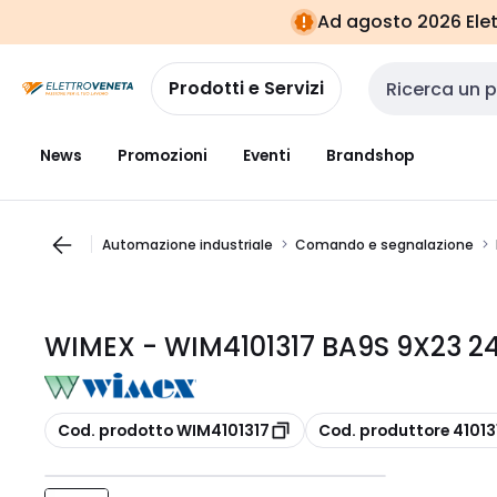
Vai alla
Vai
Ad agosto 2026 Elett
navigazione
alla
pagina
Prodotti e Servizi
Cerca input
News
Promozioni
Eventi
Brandshop
Automazione industriale
Comando e segnalazione
WIMEX - WIM4101317 BA9S 9X23 2
copia
copia
Cod. prodotto WIM4101317
Cod. produttore 41013