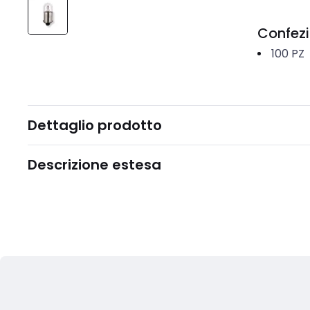
Confez
100
PZ
Dettaglio prodotto
Descrizione estesa