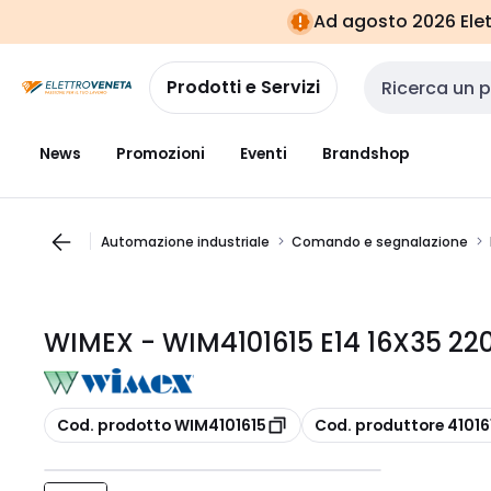
Vai alla
Vai
Ad agosto 2026 Elett
navigazione
alla
pagina
Prodotti e Servizi
Cerca input
News
Promozioni
Eventi
Brandshop
Automazione industriale
Comando e segnalazione
WIMEX - WIM4101615 E14 16X35 2
copia
copia
Cod. prodotto WIM4101615
Cod. produttore 41016