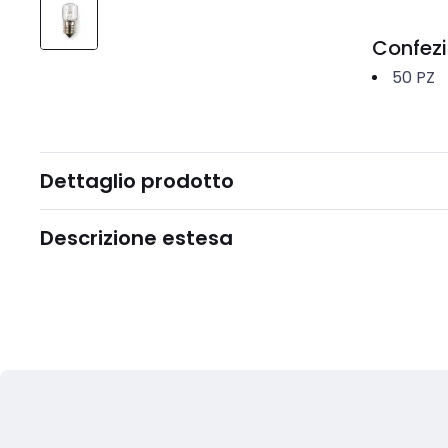
Confez
50
PZ
Dettaglio prodotto
Descrizione estesa