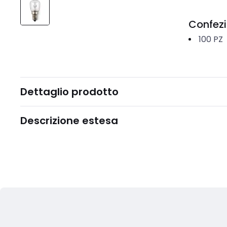
Confez
100
PZ
Dettaglio prodotto
Descrizione estesa