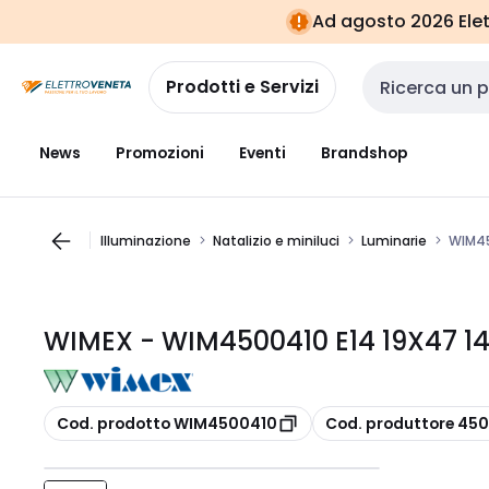
Vai alla
Vai
Ad agosto 2026 Elett
navigazione
alla
pagina
Prodotti e Servizi
Cerca input
News
Promozioni
Eventi
Brandshop
Illuminazione
Natalizio e miniluci
Luminarie
WIM45
WIMEX - WIM4500410 E14 19X47 1
copia
copia
Cod. prodotto WIM4500410
Cod. produttore 45