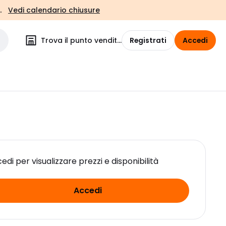
.
Vedi calendario chiusure
Trova il punto vendita
Registrati
Accedi
edi per visualizzare prezzi e disponibilità
Accedi