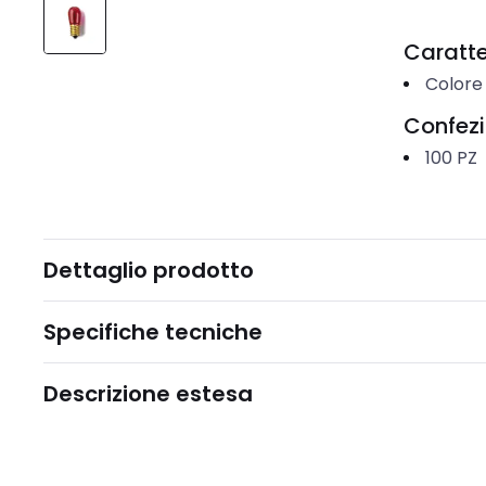
Caratter
Colore
Confez
100
PZ
Dettaglio prodotto
Specifiche tecniche
Descrizione estesa