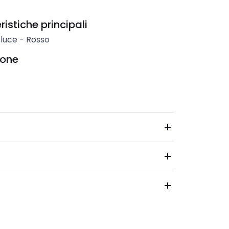
istiche principali
 luce
-
Rosso
ione