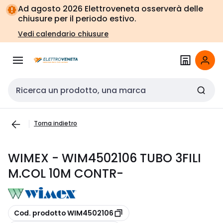
Vai alla
Vai
Ad agosto 2026 Elettroveneta osserverà delle
navigazione
alla
chiusure per il periodo estivo.
pagina
Vedi calendario chiusure
Cerca input
Torna indietro
WIMEX - WIM4502106 TUBO 3FILI
M.COL 10M CONTR-
copia
Cod. prodotto WIM4502106