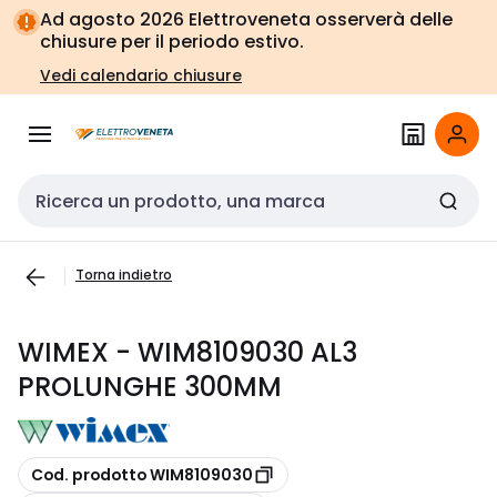
Vai alla
Vai
Ad agosto 2026 Elettroveneta osserverà delle
navigazione
alla
chiusure per il periodo estivo.
pagina
Vedi calendario chiusure
Cerca input
Torna indietro
WIMEX - WIM8109030 AL3
PROLUNGHE 300MM
copia
Cod. prodotto WIM8109030