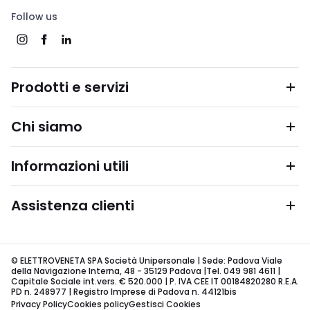
Follow us
Prodotti e servizi
Chi siamo
Informazioni utili
Assistenza clienti
© ELETTROVENETA SPA Società Unipersonale | Sede: Padova Viale
della Navigazione Interna, 48 - 35129 Padova |Tel. 049 981 4611 |
Capitale Sociale int.vers. € 520.000 | P. IVA CEE IT 00184820280 R.E.A.
PD n. 248977 | Registro Imprese di Padova n. 44121bis
Privacy Policy
Cookies policy
Gestisci Cookies