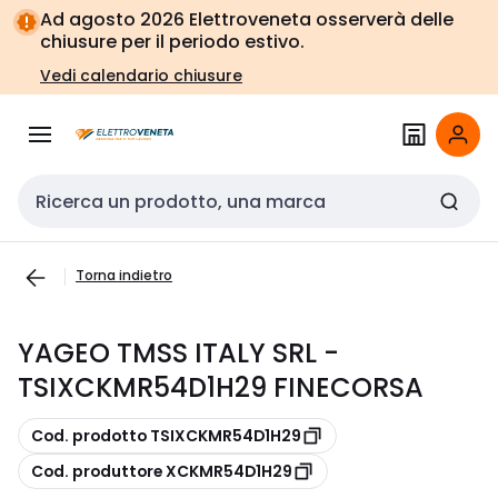
Vai alla
Vai
Ad agosto 2026 Elettroveneta osserverà delle
navigazione
alla
chiusure per il periodo estivo.
pagina
Vedi calendario chiusure
Cerca input
Torna indietro
YAGEO TMSS ITALY SRL -
TSIXCKMR54D1H29 FINECORSA
copia
Cod. prodotto TSIXCKMR54D1H29
copia
Cod. produttore XCKMR54D1H29