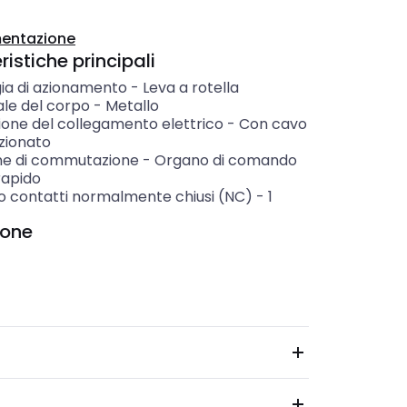
entazione
istiche principali
gia di azionamento
-
Leva a rotella
ale del corpo
-
Metallo
ione del collegamento elettrico
-
Con cavo
zionato
ne di commutazione
-
Organo di comando
rapido
 contatti normalmente chiusi (NC)
-
1
ione