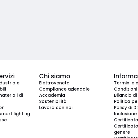
ervizi
Chi siamo
Informaz
dustriale
Elettroveneta
Termini e 
ili
Compliance aziendale
Condizioni
ateriali di
Accademia
Bilancio di
Sostenibilità
Politica pe
ion
Lavora con noi
Policy di D
smart lighting
Inclusione 
sse
Certificato
Certificato
genere