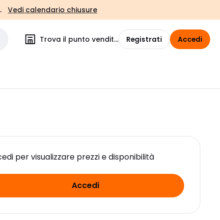
.
Vedi calendario chiusure
Trova il punto vendita
Registrati
Accedi
edi per visualizzare prezzi e disponibilità
Accedi