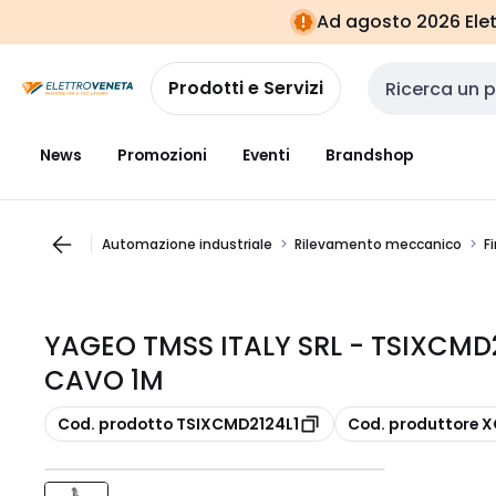
Vai alla
Vai
Ad agosto 2026 Elett
navigazione
alla
pagina
Prodotti e Servizi
Cerca input
News
Promozioni
Eventi
Brandshop
Automazione industriale
Rilevamento meccanico
F
YAGEO TMSS ITALY SRL - TSIXCMD
CAVO 1M
copia
copia
Cod. prodotto TSIXCMD2124L1
Cod. produttore 