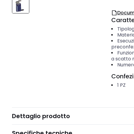
Docum
Caratter
Tipolo
Materi
Esecuz
preconfe
Funzio
a scatto 
Numero
Confez
1
PZ
Dettaglio prodotto
Specifiche tecniche