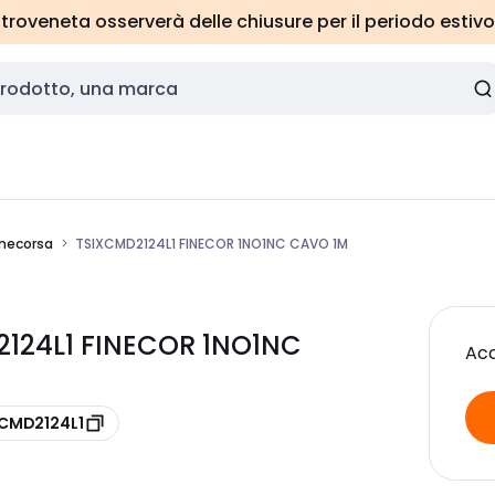
roveneta osserverà delle chiusure per il periodo estivo
inecorsa
TSIXCMD2124L1 FINECOR 1NO1NC CAVO 1M
2124L1 FINECOR 1NO1NC
Acc
XCMD2124L1