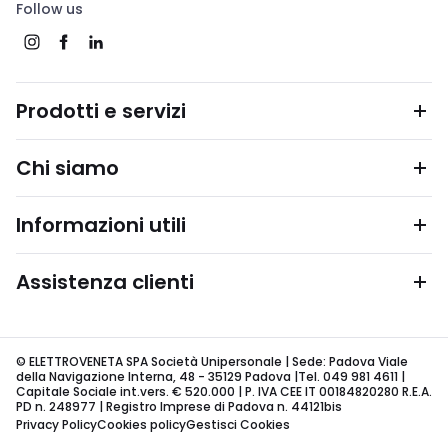
Follow us
Prodotti e servizi
Chi siamo
Informazioni utili
Assistenza clienti
© ELETTROVENETA SPA Società Unipersonale | Sede: Padova Viale
della Navigazione Interna, 48 - 35129 Padova |Tel. 049 981 4611 |
Capitale Sociale int.vers. € 520.000 | P. IVA CEE IT 00184820280 R.E.A.
PD n. 248977 | Registro Imprese di Padova n. 44121bis
Privacy Policy
Cookies policy
Gestisci Cookies