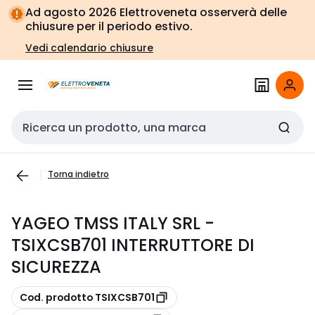
Vai alla
Vai
Ad agosto 2026 Elettroveneta osserverà delle
navigazione
alla
chiusure per il periodo estivo.
pagina
Vedi calendario chiusure
Cerca input
Torna indietro
YAGEO TMSS ITALY SRL -
TSIXCSB701 INTERRUTTORE DI
SICUREZZA
copia
Cod. prodotto TSIXCSB701