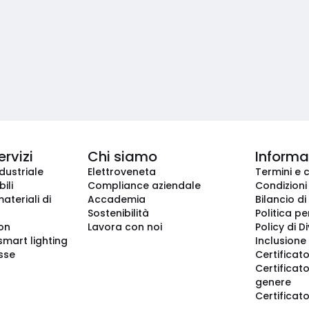
ervizi
Chi siamo
Informaz
dustriale
Elettroveneta
Termini e 
ili
Compliance aziendale
Condizioni
ateriali di
Accademia
Bilancio di
Sostenibilità
Politica pe
ion
Lavora con noi
Policy di D
smart lighting
Inclusione 
sse
Certificato
Certificato
genere
Certificat