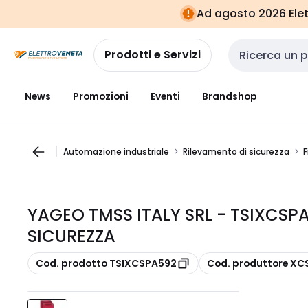
Vai alla
Vai
Ad agosto 2026 Elett
navigazione
alla
pagina
Prodotti e Servizi
Cerca input
News
Promozioni
Eventi
Brandshop
Automazione industriale
Rilevamento di sicurezza
F
YAGEO TMSS ITALY SRL - TSIXCSP
SICUREZZA
copia
copia
Cod. prodotto TSIXCSPA592
Cod. produttore X