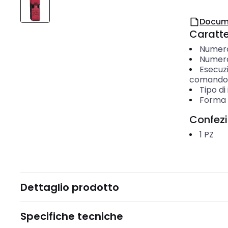
Docum
Caratter
Numero
Numero
Esecuz
comando 
Tipo di
Forma 
Confez
1
PZ
Dettaglio prodotto
Specifiche tecniche