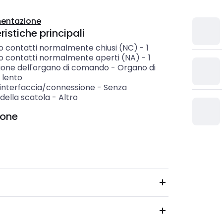
entazione
istiche principali
 contatti normalmente chiusi (NC)
-
1
 contatti normalmente aperti (NA)
-
1
ione dell'organo di comando
-
Organo di
lento
 interfaccia/connessione
-
Senza
della scatola
-
Altro
ione