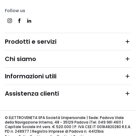
Follow us
Prodotti e servizi
Chi siamo
Informazioni utili
Assistenza clienti
© ELETTROVENETA SPA Società Unipersonale | Sede: Padova Viale
della Navigazione Interna, 48 - 35129 Padova |Tel. 049 981 4611 |
Capitale Sociale int.vers. € 520.000 | P. IVA CEE IT 00184820280 R.E.A.
PD n. 248977 | Registro Imprese di Padova n. 44121bis