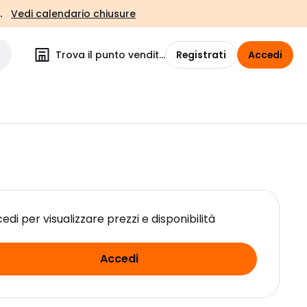
.
Vedi calendario chiusure
Trova il punto vendita
Registrati
Accedi
edi per visualizzare prezzi e disponibilità
Accedi