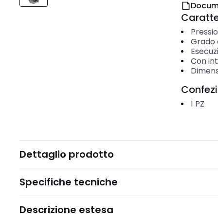
Docum
Caratter
Pressio
Grado d
Esecuz
Con in
Dimensi
Confez
1
PZ
Dettaglio prodotto
Specifiche tecniche
Descrizione estesa