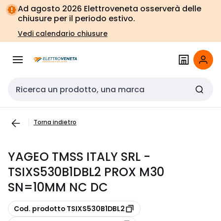
Vai alla
Vai
Ad agosto 2026 Elettroveneta osserverà delle
navigazione
alla
chiusure per il periodo estivo.
pagina
Vedi calendario chiusure
Cerca input
Torna indietro
YAGEO TMSS ITALY SRL -
TSIXS530B1DBL2 PROX M30
SN=10MM NC DC
copia
Cod. prodotto TSIXS530B1DBL2