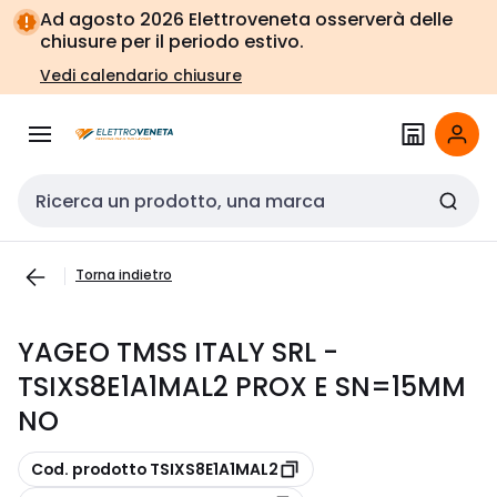
Vai alla
Vai
Ad agosto 2026 Elettroveneta osserverà delle
navigazione
alla
chiusure per il periodo estivo.
pagina
Vedi calendario chiusure
Cerca input
Torna indietro
YAGEO TMSS ITALY SRL -
TSIXS8E1A1MAL2 PROX E SN=15MM
NO
copia
Cod. prodotto TSIXS8E1A1MAL2