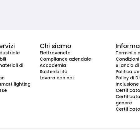
ervizi
Chi siamo
Informaz
dustriale
Elettroveneta
Termini e 
ili
Compliance aziendale
Condizioni
ateriali di
Accademia
Bilancio di
Sostenibilità
Politica pe
ion
Lavora con noi
Policy di D
smart lighting
Inclusione 
sse
Certificato
Certificato
genere
Certificat