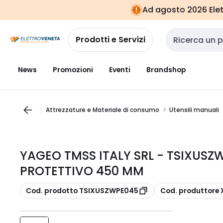
Vai alla
Vai
Ad agosto 2026 Elett
navigazione
alla
pagina
Prodotti e Servizi
Cerca input
News
Promozioni
Eventi
Brandshop
Attrezzature e Materiale di consumo
Utensili manuali
YAGEO TMSS ITALY SRL - TSIXUS
PROTETTIVO 450 MM
copia
copia
Cod. prodotto TSIXUSZWPE045
Cod. produttore