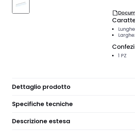
Docum
Caratter
Lunghe
Larghe
Confez
1
PZ
Dettaglio prodotto
Specifiche tecniche
Descrizione estesa