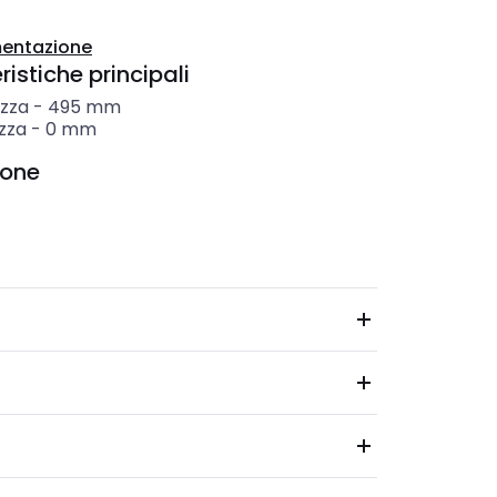
entazione
istiche principali
zza
-
495
mm
zza
-
0
mm
ione