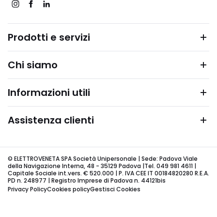
Prodotti e servizi
Chi siamo
Informazioni utili
Assistenza clienti
© ELETTROVENETA SPA Società Unipersonale | Sede: Padova Viale
della Navigazione Interna, 48 - 35129 Padova |Tel. 049 981 4611 |
Capitale Sociale int.vers. € 520.000 | P. IVA CEE IT 00184820280 R.E.A.
PD n. 248977 | Registro Imprese di Padova n. 44121bis
Privacy Policy
Cookies policy
Gestisci Cookies