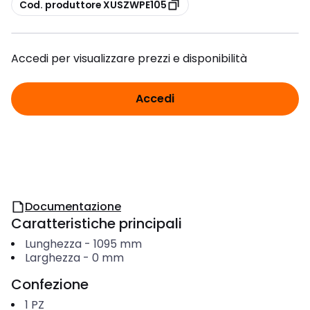
copia
Cod. produttore XUSZWPE105
Accedi per visualizzare prezzi e disponibilità
Accedi
Documentazione
Caratteristiche principali
Lunghezza
-
1095
mm
Larghezza
-
0
mm
Confezione
1
PZ