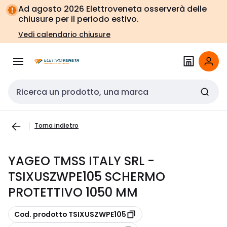
Vai alla
Vai
Ad agosto 2026 Elettroveneta osserverà delle
navigazione
alla
chiusure per il periodo estivo.
pagina
Vedi calendario chiusure
Cerca input
Torna indietro
YAGEO TMSS ITALY SRL -
TSIXUSZWPE105 SCHERMO
PROTETTIVO 1050 MM
copia
Cod. prodotto TSIXUSZWPE105