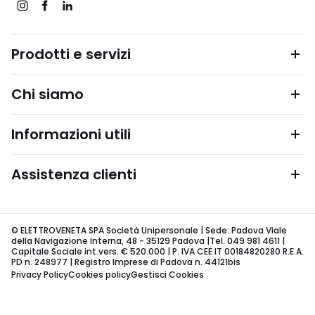
Prodotti e servizi
Chi siamo
Informazioni utili
Assistenza clienti
© ELETTROVENETA SPA Società Unipersonale | Sede: Padova Viale
della Navigazione Interna, 48 - 35129 Padova |Tel. 049 981 4611 |
Capitale Sociale int.vers. € 520.000 | P. IVA CEE IT 00184820280 R.E.A.
PD n. 248977 | Registro Imprese di Padova n. 44121bis
Privacy Policy
Cookies policy
Gestisci Cookies