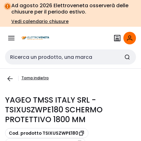
Vai alla
Vai
Ad agosto 2026 Elettroveneta osserverà delle
navigazione
alla
chiusure per il periodo estivo.
pagina
Vedi calendario chiusure
Cerca input
Torna indietro
YAGEO TMSS ITALY SRL -
TSIXUSZWPE180 SCHERMO
PROTETTIVO 1800 MM
copia
Cod. prodotto TSIXUSZWPE180