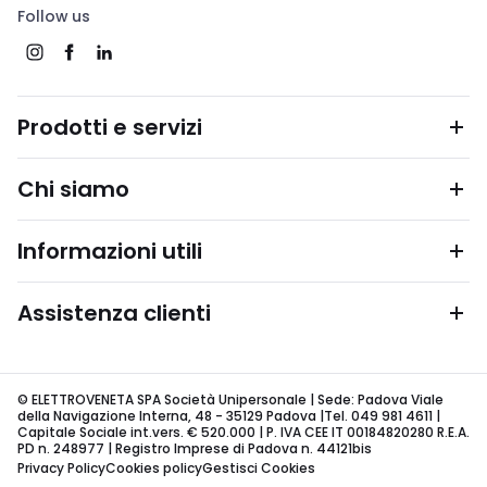
Follow us
Prodotti e servizi
Chi siamo
Informazioni utili
Assistenza clienti
© ELETTROVENETA SPA Società Unipersonale | Sede: Padova Viale
della Navigazione Interna, 48 - 35129 Padova |Tel. 049 981 4611 |
Capitale Sociale int.vers. € 520.000 | P. IVA CEE IT 00184820280 R.E.A.
PD n. 248977 | Registro Imprese di Padova n. 44121bis
Privacy Policy
Cookies policy
Gestisci Cookies