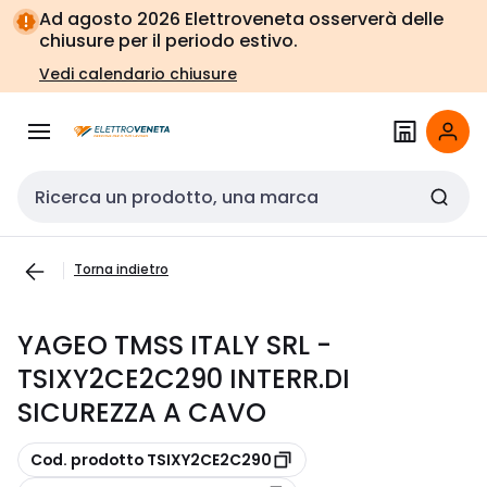
Vai alla
Vai
Ad agosto 2026 Elettroveneta osserverà delle
navigazione
alla
chiusure per il periodo estivo.
pagina
Vedi calendario chiusure
Cerca input
Torna indietro
YAGEO TMSS ITALY SRL -
TSIXY2CE2C290 INTERR.DI
SICUREZZA A CAVO
copia
Cod. prodotto TSIXY2CE2C290