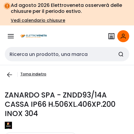
Vai alla
Vai
Ad agosto 2026 Elettroveneta osserverà delle
navigazione
alla
chiusure per il periodo estivo.
pagina
Vedi calendario chiusure
Cerca input
Torna indietro
ZANARDO SPA - ZNDD93/14A
CASSA IP66 H.506XL.406XP.200
INOX 304