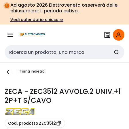
Vai alla
Vai
Ad agosto 2026 Elettroveneta osserverà delle
navigazione
alla
chiusure per il periodo estivo.
pagina
Vedi calendario chiusure
Cerca input
Torna indietro
ZECA - ZEC3512 AVVOLG.2 UNIV.+1
2P+T S/CAVO
copia
Cod. prodotto ZEC3512