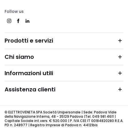
Follow us
Prodotti e servizi
Chi siamo
Informazioni utili
Assistenza clienti
© ELETTROVENETA SPA Società Unipersonale | Sede: Padova Viale
della Navigazione Interna, 48 - 35129 Padova |Tel. 049 981 4611 |
Capitale Sociale int.vers. € 520.000 | P. IVA CEE IT 00184820280 R.E.A.
PD n. 248977 | Registro Imprese di Padova n. 44121bis