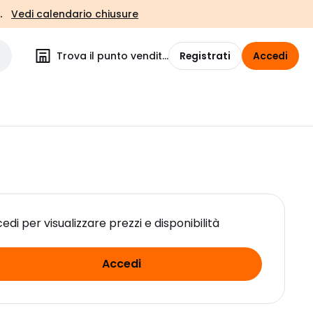
.
Vedi calendario chiusure
Trova il punto vendita
Registrati
Accedi
edi per visualizzare prezzi e disponibilità
Accedi