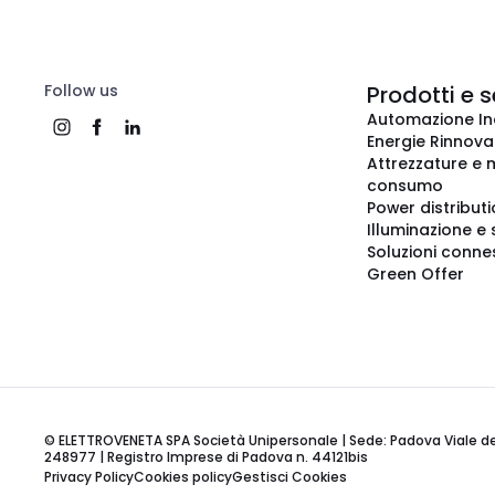
Follow us
Prodotti e s
Automazione In
Energie Rinnovab
Attrezzature e m
consumo
Power distribut
Illuminazione e 
Soluzioni conne
Green Offer
© ELETTROVENETA SPA Società Unipersonale | Sede: Padova Viale della
248977 | Registro Imprese di Padova n. 44121bis
Privacy Policy
Cookies policy
Gestisci Cookies