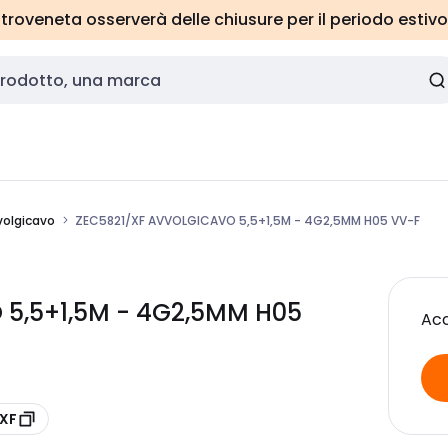
roveneta osserverà delle chiusure per il periodo estivo
volgicavo
ZEC5821/XF AVVOLGICAVO 5,5+1,5M - 4G2,5MM H05 VV-F
 5,5+1,5M - 4G2,5MM H05
Acc
/XF