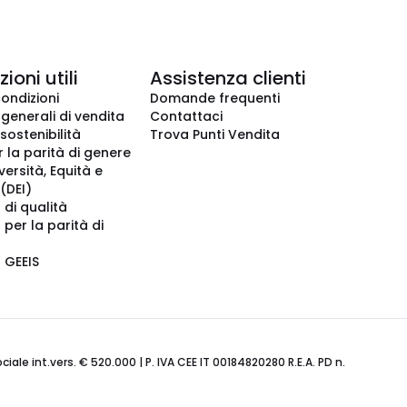
ioni utili
Assistenza clienti
condizioni
Domande frequenti
 generali di vendita
Contattaci
 sostenibilità
Trova Punti Vendita
r la parità di genere
iversità, Equità e
(DEI)
 di qualità
 per la parità di
o GEEIS
ale int.vers. € 520.000 | P. IVA CEE IT 00184820280 R.E.A. PD n.