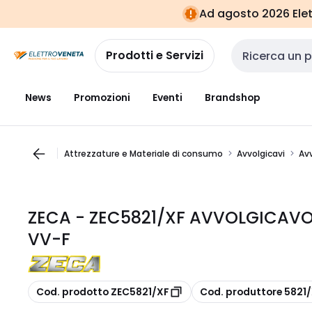
Vai alla
Vai
Ad agosto 2026 Elett
navigazione
alla
pagina
Prodotti e Servizi
Cerca input
News
Promozioni
Eventi
Brandshop
Attrezzature e Materiale di consumo
Avvolgicavi
Av
ZECA - ZEC5821/XF AVVOLGICAVO
VV-F
copia
copia
Cod. prodotto ZEC5821/XF
Cod. produttore 5821