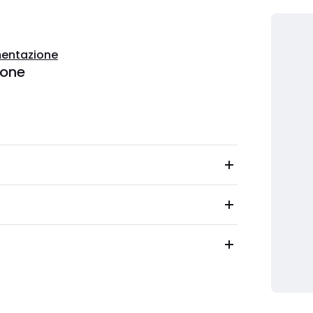
entazione
ione