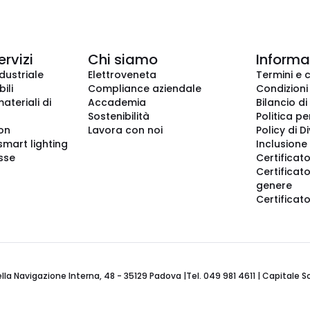
ervizi
Chi siamo
Informaz
dustriale
Elettroveneta
Termini e 
ili
Compliance aziendale
Condizioni
ateriali di
Accademia
Bilancio di
Sostenibilità
Politica pe
ion
Lavora con noi
Policy di D
smart lighting
Inclusione 
sse
Certificato
Certificato
genere
Certificat
 Navigazione Interna, 48 - 35129 Padova |Tel. 049 981 4611 | Capitale Soci