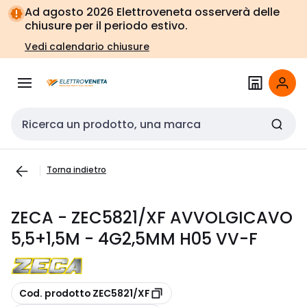
Vai alla
Vai
Ad agosto 2026 Elettroveneta osserverà delle
navigazione
alla
chiusure per il periodo estivo.
pagina
Vedi calendario chiusure
Cerca input
Torna indietro
ZECA - ZEC5821/XF AVVOLGICAVO
5,5+1,5M - 4G2,5MM H05 VV-F
copia
Cod. prodotto ZEC5821/XF