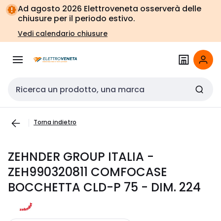
Vai alla
Vai
Ad agosto 2026 Elettroveneta osserverà delle
navigazione
alla
chiusure per il periodo estivo.
pagina
Vedi calendario chiusure
Cerca input
Torna indietro
ZEHNDER GROUP ITALIA -
ZEH990320811 COMFOCASE
BOCCHETTA CLD-P 75 - DIM. 224