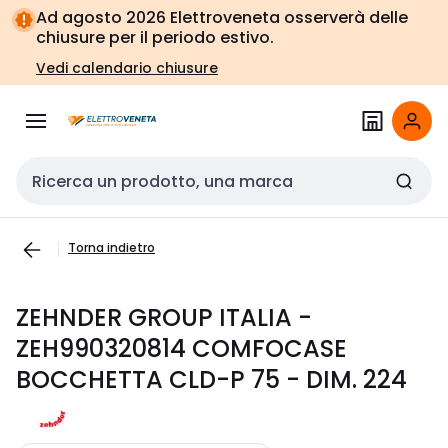
Vai alla
Vai
Ad agosto 2026 Elettroveneta osserverà delle
navigazione
alla
chiusure per il periodo estivo.
pagina
Vedi calendario chiusure
Cerca input
Torna indietro
ZEHNDER GROUP ITALIA -
ZEH990320814 COMFOCASE
BOCCHETTA CLD-P 75 - DIM. 224